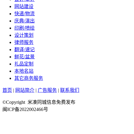
网站建设
快递/物流
庆典/演出
印刷/喷绘
设计策划
律师服务
翻译/速记
鲜花/盆景
礼品定制
本地名站
其它商务服务
首页
|
网站简介
|
广告服务
|
联系我们
©Copyright 米凑同城信息免费发布
闽ICP备2022002466号