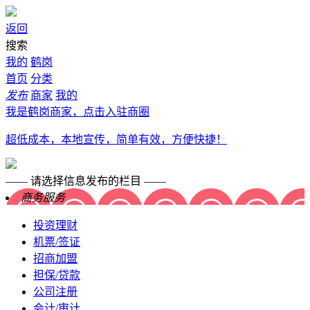
返回
搜索
我的
鹤岗
首页
分类
发布
商家
我的
我是鹤岗商家，点击入驻商圈
超低成本，本地宣传，简单有效，方便快捷！
—— 请选择信息发布的栏目 ——
商务服务
投资理财
机票/签证
招商加盟
担保/贷款
公司注册
会计/审计