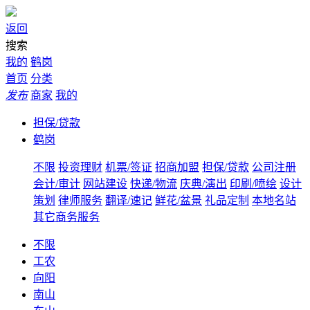
返回
搜索
我的
鹤岗
首页
分类
发布
商家
我的
担保/贷款
鹤岗
不限
投资理财
机票/签证
招商加盟
担保/贷款
公司注册
会计/审计
网站建设
快递/物流
庆典/演出
印刷/喷绘
设计
策划
律师服务
翻译/速记
鲜花/盆景
礼品定制
本地名站
其它商务服务
不限
工农
向阳
南山