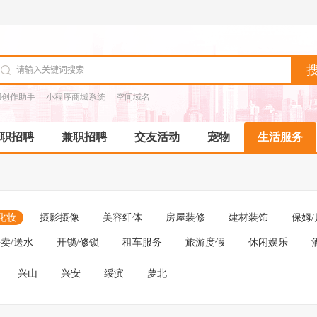
I创作助手
小程序商城系统
空间域名
职招聘
兼职招聘
交友活动
宠物
生活服务
化妆
摄影摄像
美容纤体
房屋装修
建材装饰
保姆/
卖/送水
开锁/修锁
租车服务
旅游度假
休闲娱乐
兴山
兴安
绥滨
萝北