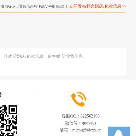
立即发布鹤岗婚庆/化妆信息>>
友情提示：置顶信息可使成交率提高5倍！
佳木斯婚庆/化妆信息
伊春婚庆/化妆信息
号
客服QQ：
822562198
微信号：
quokeys
邮箱：
micou@idcxx.cn