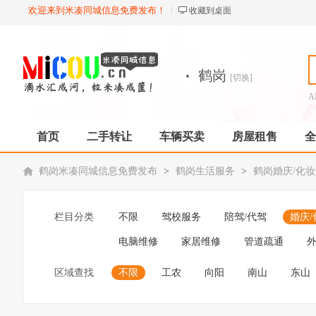
欢迎来到米凑同城信息免费发布！
收藏到桌面
·
鹤岗
[切换]
A
首页
二手转让
车辆买卖
房屋租售
全
鹤岗米凑同城信息免费发布
>
鹤岗生活服务
>
鹤岗婚庆/化妆
栏目分类
不限
驾校服务
陪驾/代驾
婚庆/
电脑维修
家居维修
管道疏通
外
区域查找
不限
工农
向阳
南山
东山