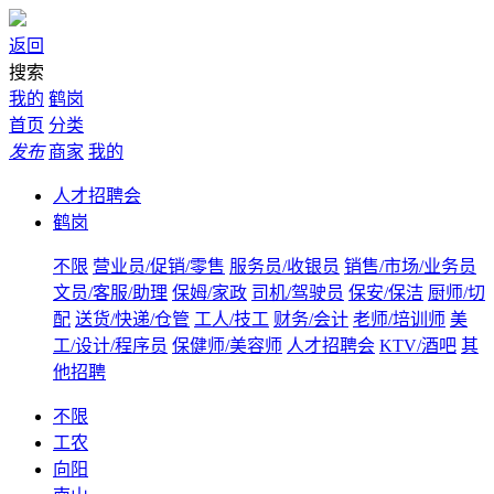
返回
搜索
我的
鹤岗
首页
分类
发布
商家
我的
人才招聘会
鹤岗
不限
营业员/促销/零售
服务员/收银员
销售/市场/业务员
文员/客服/助理
保姆/家政
司机/驾驶员
保安/保洁
厨师/切
配
送货/快递/仓管
工人/技工
财务/会计
老师/培训师
美
工/设计/程序员
保健师/美容师
人才招聘会
KTV/酒吧
其
他招聘
不限
工农
向阳