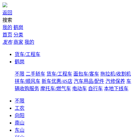
返回
搜索
我的
鹤岗
首页
分类
发布
商家
我的
货车/工程车
鹤岗
不限
二手轿车
货车/工程车
面包车/客车
拖拉机/收割机
拼车/顺风车
新车优惠/4S店
汽车用品/配件
汽修保养
车
辆收购服务
摩托车/燃气车
电动车
自行车
本地下线车
不限
工农
向阳
南山
东山