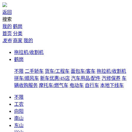
返回
搜索
我的
鹤岗
首页
分类
发布
商家
我的
拖拉机/收割机
鹤岗
不限
二手轿车
货车/工程车
面包车/客车
拖拉机/收割机
拼车/顺风车
新车优惠/4S店
汽车用品/配件
汽修保养
车
辆收购服务
摩托车/燃气车
电动车
自行车
本地下线车
不限
工农
向阳
南山
东山