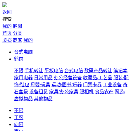
返回
搜索
我的
鹤岗
首页
分类
发布
商家
我的
台式电脑
鹤岗
不限
手机转让
平板电脑
台式电脑
数码产品转让
笔记本
家用电器
日常用品
办公经营设备
收藏品/工艺品
服装/配
饰/鞋包
母婴/玩具
运动/图书/乐器
门票卡券
工业设备
奇
石盆景
设备租赁
家具/办公家具
照相机
食品农产
网游/
虚拟物品
其他物品
不限
工农
向阳