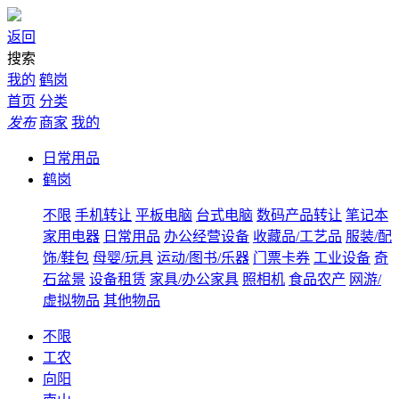
返回
搜索
我的
鹤岗
首页
分类
发布
商家
我的
日常用品
鹤岗
不限
手机转让
平板电脑
台式电脑
数码产品转让
笔记本
家用电器
日常用品
办公经营设备
收藏品/工艺品
服装/配
饰/鞋包
母婴/玩具
运动/图书/乐器
门票卡券
工业设备
奇
石盆景
设备租赁
家具/办公家具
照相机
食品农产
网游/
虚拟物品
其他物品
不限
工农
向阳