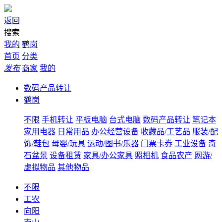
返回
搜索
我的
鹤岗
首页
分类
发布
商家
我的
数码产品转让
鹤岗
不限
手机转让
平板电脑
台式电脑
数码产品转让
笔记本
家用电器
日常用品
办公经营设备
收藏品/工艺品
服装/配
饰/鞋包
母婴/玩具
运动/图书/乐器
门票卡券
工业设备
奇
石盆景
设备租赁
家具/办公家具
照相机
食品农产
网游/
虚拟物品
其他物品
不限
工农
向阳