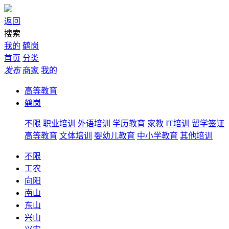
返回
搜索
我的
鹤岗
首页
分类
发布
商家
我的
高等教育
鹤岗
不限
职业培训
外语培训
学历教育
家教
IT培训
留学签证
高等教育
文体培训
婴幼儿教育
中小学教育
其他培训
不限
工农
向阳
南山
东山
兴山