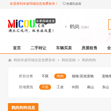
欢迎来到米凑同城信息免费发布！
收藏到桌面
·
鹤岗
[切换]
A
首页
二手转让
车辆买卖
房屋租售
全
鹤岗米凑同城信息免费发布
>
鹤岗宠物
>
鹤岗狗狗
栏目分类
不限
狗狗
猫猫/其他宠物
宠物
区域查找
不限
工农
向阳
南山
东山
鹤岗狗狗信息