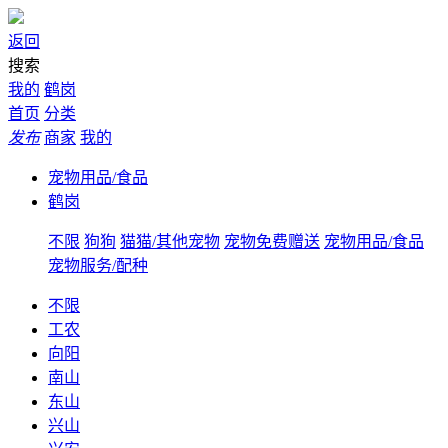
返回
搜索
我的
鹤岗
首页
分类
发布
商家
我的
宠物用品/食品
鹤岗
不限
狗狗
猫猫/其他宠物
宠物免费赠送
宠物用品/食品
宠物服务/配种
不限
工农
向阳
南山
东山
兴山