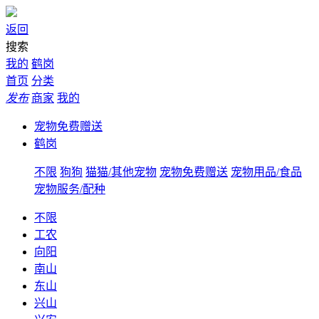
返回
搜索
我的
鹤岗
首页
分类
发布
商家
我的
宠物免费赠送
鹤岗
不限
狗狗
猫猫/其他宠物
宠物免费赠送
宠物用品/食品
宠物服务/配种
不限
工农
向阳
南山
东山
兴山